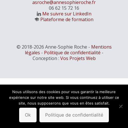
asroche@annesophieroche.fr
06 62 15 72 16
Me suivre sur LinkedIn
Plateforme de formation
© 2018-2026 Anne-Sophie Roche -
Mentions
légales
-
Politique de confidentialité
-
Conception :
Vos Projets Web
Nous utilisons des cookies pour vous garantir la meilleure
expérience sur notre site web. Si vous continuez à utiliser ce
site, nous supposerons que vous en êtes satisfait.
Ok
Politique de confidentialité