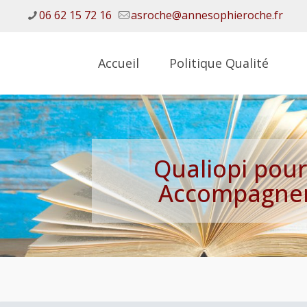
06 62 15 72 16
asroche@annesophieroche.fr
Accueil
Politique Qualité
Qualiopi pour
Accompagneme